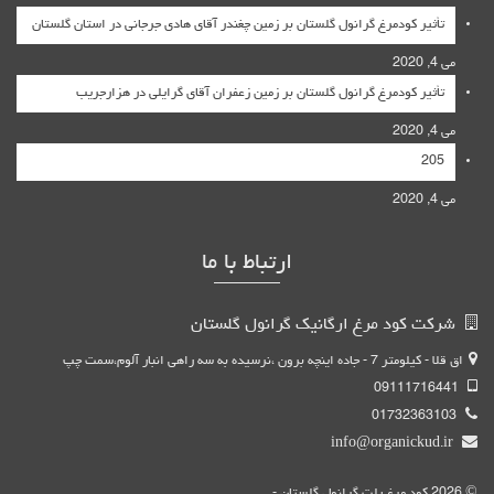
تأثیر کودمرغ گرانول گلستان بر زمین چغندر آقای هادی جرجانی در استان گلستان
می 4, 2020
تأثیر کودمرغ گرانول گلستان بر زمین زعفران آقای گرایلی در هزارجریب
می 4, 2020
205
می 4, 2020
ارتباط با ما
شرکت کود مرغ ارگانیک گرانول گلستان
اق قلا - کیلومتر 7 - جاده اینچه برون ،نرسیده به سه راهی انبار آلوم،سمت چپ
09111716441
01732363103
info@organickud.ir