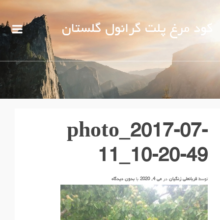
کود مرغ پلت گرانول گلستان
photo_2017-07-
11_10-20-49
توسط
قربانعلی زنگیان
در
می 4, 2020
با
بدون دیدگاه